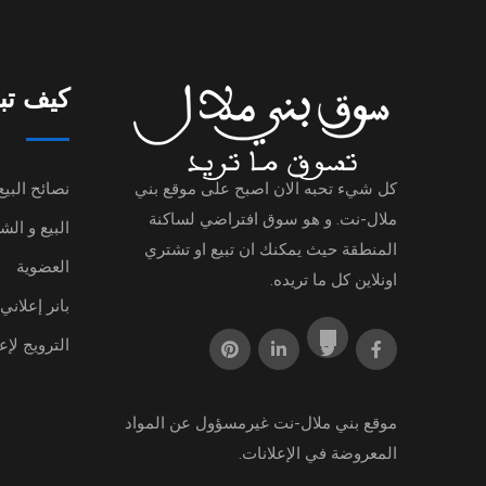
كيف تب
كل شيء تحبه الان اصبح على موقع بني
نصائح البيع
ملال-نت. و هو سوق افتراضي لساكنة
البيع و ال
المنطقة حيث يمكنك ان تبيع او تشتري
العضوية
اونلاين كل ما تريده.
بانر إعلاني
الترويج لإع
موقع
بني ملال-نت
غيرمسؤول عن المواد
المعروضة في الإعلانات.