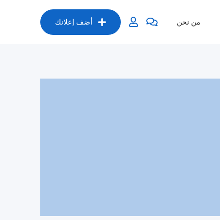
من نحن
أضف إعلانك