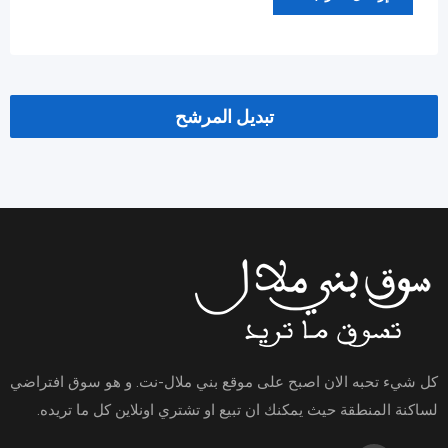
تبديل المرشح
كل شيء تحبه الان اصبح على موقع بني ملال-نت. و هو سوق افتراضي
لساكنة المنطقة حيث يمكنك ان تبيع او تشتري اونلاين كل ما تريده.