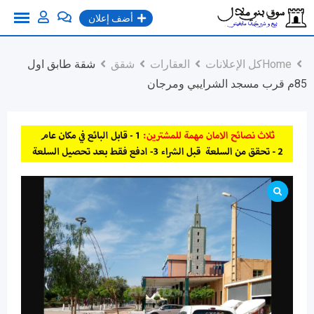
Ski
أضف إعلان
t
conten
Home
كل الإعلانات
العقارات
شقق
شقة طابق اول
85م قرب مسجد الشرايبي ومرجان