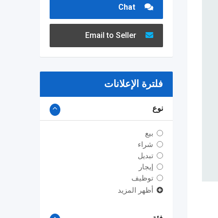
Chat
Email to Seller
فلترة الإعلانات
نوع
بيع
شراء
تبديل
إيجار
توظيف
أظهر المزيد