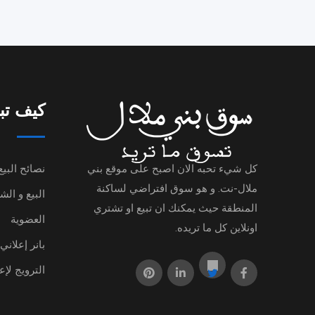
كيف تب
كل شيء تحبه الان اصبح على موقع بني
نصائح البيع
ملال-نت. و هو سوق افتراضي لساكنة
البيع و ال
المنطقة حيث يمكنك ان تبيع او تشتري
العضوية
اونلاين كل ما تريده.
بانر إعلاني
الترويج لإع