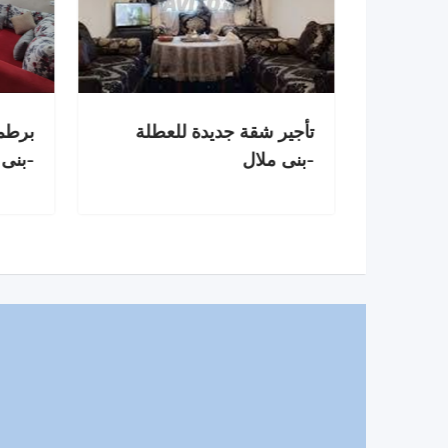
سة
تأجير شقة جديدة للعطلة
برطما
لال
-بنى ملال
-بنى 